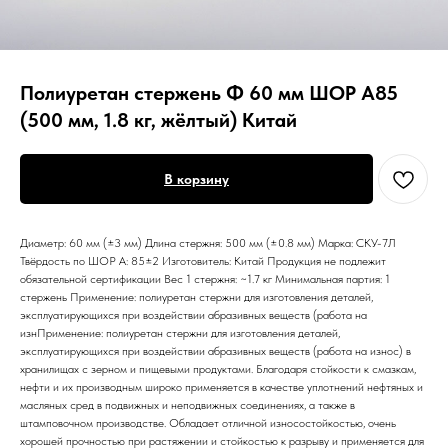
Полиуретан стержень Ф 60 мм ШОР А85
(500 мм, 1.8 кг, жёлтый) Китай
В корзину
Диаметр: 60 мм (±3 мм) Длина стержня: 500 мм (±0.8 мм) Марка: СКУ-7Л
Твёрдость по ШОР А: 85±2 Изготовитель: Китай Продукция не подлежит
обязательной сертификации Вес 1 стержня: ~1.7 кг Минимальная партия: 1
стержень Применение: полиуретан стержни для изготовления деталей,
эксплуатирующихся при воздействии абразивных веществ (работа на
изнПрименение: полиуретан стержни для изготовления деталей,
эксплуатирующихся при воздействии абразивных веществ (работа на износ) в
хранилищах с зерном и пищевыми продуктами. Благодаря стойкости к смазкам,
нефти и их производным широко применяется в качестве уплотнений нефтяных и
масляных сред в подвижных и неподвижных соединениях, а также в
штамповочном производстве. Обладает отличной износостойкостью, очень
хорошей прочностью при растяжении и стойкостью к разрыву и применяется для