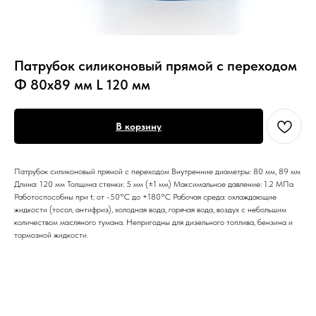
Патрубок силиконовый прямой с переходом
Ф 80х89 мм L 120 мм
В корзину
Патрубок силиконовый прямой с переходом Внутренние диаметры: 80 мм, 89 мм
Длина: 120 мм Толщина стенки: 5 мм (±1 мм) Максимальное давление: 1.2 МПа
Работоспособны при t: от -50°С до +180°С Рабочая среда: охлаждающие
жидкости (тосол, антифриз), холодная вода, горячая вода, воздух с небольшим
количеством масляного тумана. Непригодны для дизельного топлива, бензина и
тормозной жидкости.