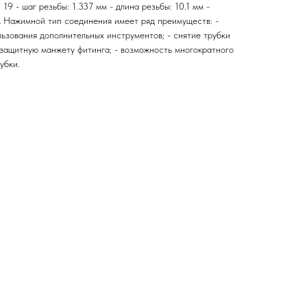
 19 - шаг резьбы: 1.337 мм - длина резьбы: 10.1 мм -
м Нажимной тип соединения имеет ряд преимуществ: -
льзования дополнительных инструментов; - снятие трубки
защитную манжету фитинга; - возможность многократного
убки.