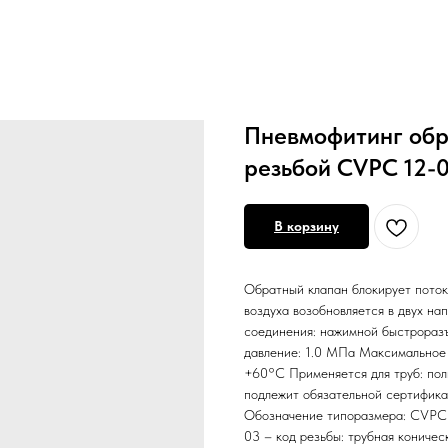
Пневмофитинг обр
резьбой CVPC 12-0
В корзину
Обратный клапан блокирует поток
воздуха возобновляется в двух на
соединения: нажимной быстроразъ
давление: 1.0 МПа Максимальное 
+60°С Применяется для труб: пол
подлежит обязательной сертификац
Обозначение типоразмера: CVPC 1
03 – код резьбы: трубная коничес