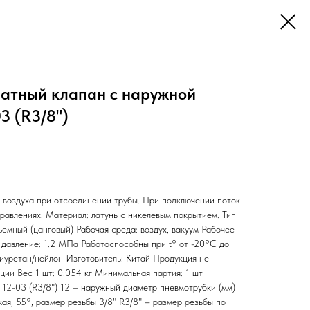
атный клапан с наружной
3 (R3/8")
 воздуха при отсоединении трубы. При подключении поток
правлениях. Материал: латунь с никелевым покрытием. Тип
емный (цанговый) Рабочая среда: воздух, вакуум Рабочее
давление: 1.2 МПа Работоспособны при t° от -20°С до
иуретан/нейлон Изготовитель: Китай Продукция не
ии Вес 1 шт: 0.054 кг Минимальная партия: 1 шт
2-03 (R3/8") 12 – наружный диаметр пневмотрубки (мм)
кая, 55°, размер резьбы 3/8" R3/8" – размер резьбы по