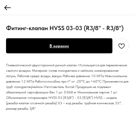
Фитинг-клапан HVSS 03-03 (R3/8" - R3/8")
В корзину
Пневматический двухсторонний ручной клапан. Используется для переключения
сжатого воздуха. Материал: сплав полиуретана и нейлона, никелированная
латунь. Рабочая среда: воздух, вакуум Рабочее давление: 1.0 МПа Максимальное
давление: 1.2 МПа Работоспособны при t° от -20°С до +60°С Применяется для
труб: полиуретан/нейлон Изготовитель: Китай Продукция не подлежит
обязательной сертификации Вес 1 шт: 0.068 кг Минимальная партия: 1 шт
Обозначение типоразмера: HVSS 03 (R3/8") - 03 (R3/8") HVSS – модель
(резьба-клапан отсечной-резьба) 03 – код резьбы: трубная коническая, 55°,
размер резьбы 3/8"