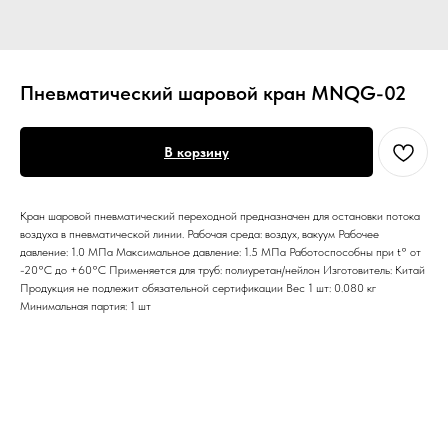
Пневматический шаровой кран MNQG-02
В корзину
Кран шаровой пневматический переходной предназначен для остановки потока
воздуха в пневматической линии. Рабочая среда: воздух, вакуум Рабочее
давление: 1.0 МПа Максимальное давление: 1.5 МПа Работоспособны при t° от
-20°С до +60°С Применяется для труб: полиуретан/нейлон Изготовитель: Китай
Продукция не подлежит обязательной сертификации Вес 1 шт: 0.080 кг
Минимальная партия: 1 шт