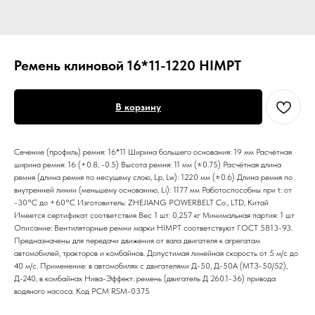
Ремень клиновой 16*11-1220 HIMPT
В корзину
Сечение (профиль) ремня: 16*11 Ширина большего основания: 19 мм Расчётная
ширина ремня: 16 (+0.8; -0.5) Высота ремня: 11 мм (±0.75) Расчётная длина
ремня (длина ремня по несущему слою, Lp, Lw): 1220 мм (±0.6) Длина ремня по
внутренней линии (меньшему основанию, Li): 1177 мм Работоспособны при t: от
-30°C до +60°C Изготовитель: ZHEJIANG POWERBELT Co., LTD, Китай
Имеется сертификат соответствия Вес 1 шт: 0,257 кг Минимальная партия: 1 шт
Описание: Вентиляторные ремни марки HIMPT соответствуют ГОСТ 5813-93.
Предназначены для передачи движения от вала двигателя к агрегатам
автомобилей, тракторов и комбайнов. Допустимая линейная скорость от 5 м/с до
40 м/с. Применение: в автомобилях с двигателями Д-50, Д-50А (МТЗ-50/52),
Д-240, в комбайнах Нива-Эффект: ремень (двигатель Д 260.1-36) привода
водяного насоса. Код РСМ RSM-0375