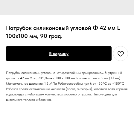
Патрубок силиконовый угловой Ф 42 мм L
100х100 мм, 90 град.
В корзину
Патрубок силиконовый угловой с четырехслойным армированием Внутренний
диаметр: 42 мм Угол: 90° Длина: 100 х 100 мм Толщина стенки: 5 мм (±1 мм)
Максимальное давление: 1.2 МПа Работоспособны при t: от -50°С до +180°С
Рабочая среда: охлаждающие жидкости (тосол, антифриз), холодная вода, горячая
вода, воздух с небольшим количеством масляного тумана. Непригодны для
дизельного топлива и бензина.