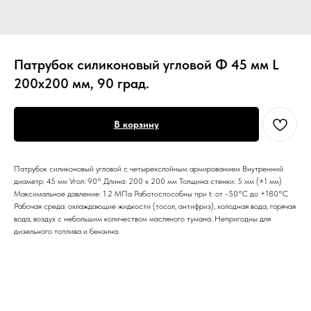
Патрубок силиконовый угловой Ф 45 мм L
200х200 мм, 90 град.
В корзину
Патрубок силиконовый угловой с четырехслойным армированием Внутренний
диаметр: 45 мм Угол: 90° Длина: 200 х 200 мм Толщина стенки: 5 мм (±1 мм)
Максимальное давление: 1.2 МПа Работоспособны при t: от -50°С до +180°С
Рабочая среда: охлаждающие жидкости (тосол, антифриз), холодная вода, горячая
вода, воздух с небольшим количеством масляного тумана. Непригодны для
дизельного топлива и бензина.