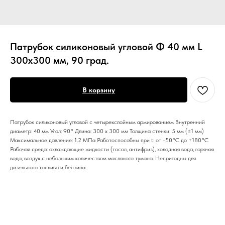
Патрубок силиконовый угловой Ф 40 мм L
300х300 мм, 90 град.
В корзину
Патрубок силиконовый угловой с четырехслойным армированием Внутренний
диаметр: 40 мм Угол: 90° Длина: 300 х 300 мм Толщина стенки: 5 мм (±1 мм)
Максимальное давление: 1.2 МПа Работоспособны при t: от -50°С до +180°С
Рабочая среда: охлаждающие жидкости (тосол, антифриз), холодная вода, горячая
вода, воздух с небольшим количеством масляного тумана. Непригодны для
дизельного топлива и бензина.