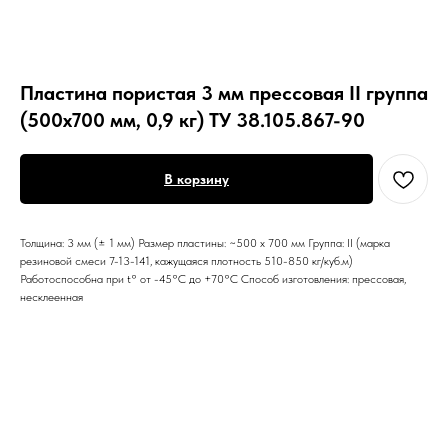
Пластина пористая 3 мм прессовая II группа
(500х700 мм, 0,9 кг) ТУ 38.105.867-90
В корзину
Толщина: 3 мм (± 1 мм) Размер пластины: ~500 х 700 мм Группа: II (марка
резиновой смеси 7-13-141, кажущаяся плотность 510-850 кг/куб.м)
Работоспособна при t° от -45°С до +70°С Способ изготовления: прессовая,
несклеенная