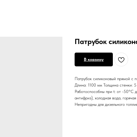
Патрубок силиконо
В корзину
Патрубок силиконовый прямой с п
Длина: 1100 мм Толщина стенки: 
Работоспособны при t: от -50°С 
антифриз), холодная вода, горяча
Непригодны для дизельного топлив