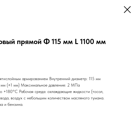
вый прямой Ф 115 мм L 1100 мм
ятислойным армированием Внутренний диаметр: 115 мм
5 мм (±1 мм) Максимальное давление: 2 МПа
до +180°С Рабочая среда: охлаждающие жидкости (тосол,
я вода, воздух с небольшим количеством масляного тумана.
а и бензина.