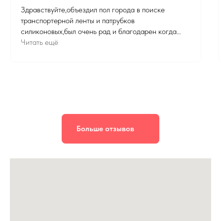
Здравствуйте,объездил пол города в поиске
транспортерной ленты и патрубков
силиконовых,был очень рад и благодарен когда
нашел вас! Помогли с подбором и сделали скидку
Читать ещё
,огромное вам спасибо !
Больше отзывов