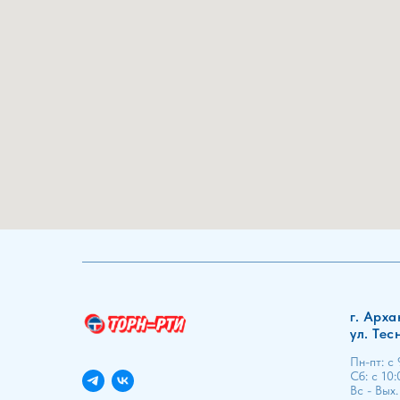
г. Арха
ул. Тес
Пн-пт: с
Сб: с 10:
Вс - Вых.