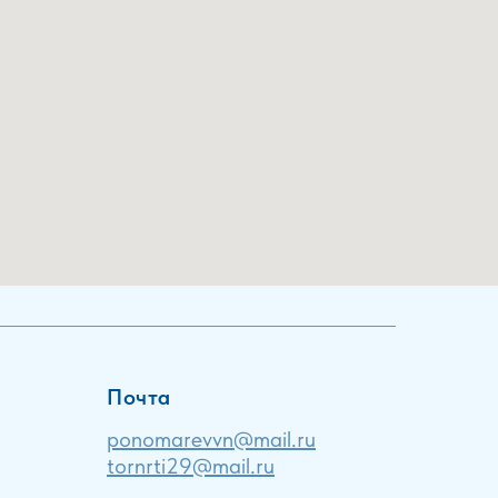
Почта
ponomarevvn@mail.ru
tornrti29@mail.ru